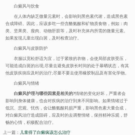
白癜风与饮食
在人体内缺乏微量元素时，会影响到黑色素代谢，造成黑色素
合成障碍。因此，应该多吃一些含酪氨酸和矿物质食物，例如：肉
类、坚果类、瘦肉、动物肝脏等，及时补充体内所需的微量元素。
如果发现儿童出现白斑，及时检查治疗。
白癜风与皮肤防护
衣服以宽松舒适为宜，过于紧致的衣物，会使局部皮肤受压，
可能造成白斑的出现;尽量去避免皮肤长时间的处于暴晒状态，有其
他皮肤疾病应及时的治疗;尽量不要去使用橡胶制品及有害化学物。
白癜风与情绪
白癜风护理与哪些因素是相关的?
情绪的变化好坏，严重者会
影响到身体健康，也会对疾病的治疗到来不同影响。如果情绪过于
低沉、悲观、忧伤，会让酪氨酸耗损严重，影响黑色素大量合成，
对白癜风治疗造成阻碍，应及时的去调整情绪，保持精神乐观，舒
畅的心情，积极配合治疗。
上一篇：
儿童得了白癜疯该怎么治疗