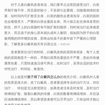
对于儿童白癜风患者来说，我们要早点去医院接受治疗。白斑
早期不痛不痒，而且面积较小，不容易引起重视，但随着病情的发
展，短时间内可扩散至全身，白斑的颜色会逐渐加深，白斑的面积
也会慢慢变大，严重的白斑会蔓延全身。而小孩正处在身体发育的
阶段，脖子上的白斑随时有可能扩散到脸部，到时候治疗起来难度
更大，而且孩子的身心原本就比成年人脆弱，假如因为脖子的白斑
被周围的同学嘲笑歧视，那将会给孩子的童年留下严重的心理阴
影。了解更多白癜风相关常识请点击：
/bdfwh/
患者要抓住治疗的时机，白癜风发病的原因有很多，每个人患
病的原因都是不一样的，早期白斑黑色素脱失不严重，患处尚有健
康黑色素，只需快速激活便可再生，此时治疗，采用合适的技术针
对性治疗，时间短，恢复快。
以上就是对
孩子得了白癜风怎么办
的相关介绍，白癜风对儿童
的危害是很大的，患了白癜风，患者要选择专业的治疗方法，对症
治疗， 特别是无法察觉部位，如果患者没有及时发现，及时治疗
将继续扩散。随着白癜风的传播，白斑的数量将继续增加，并且该
区域将继续增长，所以希望患者都可以尽早治疗，只有这样才能让