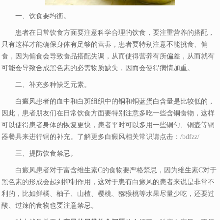
一、饮食要均衡。
患者在日常饮食方面要注意科学合理的饮食，要注重营养的搭配，
只有这样才能确保身体有足够的营养，患者要特别注意不能挑食、偏
食，因为偏食会导致食品搭配失调，从而使得营养有所偏差，从而就有
可能会导致合成黑色素的必需物质缺失，因而会使得病情加重。
二、补充多种缺乏元素。
白癜风患者的血中和白斑组织中的铜和铜蓝蛋白含量是比较低的，
因此，患者朋友们在日常饮食方面要特别注意多吃一些含铜食物，这样
可以使得患者身体的恢复更快，患者平时可以多用一些铜勺、铜壶等铜
器餐具来进行铜的补充。了解更多白癜风相关常识请点击：
/bdfzz/
三、提防饮食禁忌。
白癜风患者对于富含维生素C的食物要严格禁忌，因为维生素C对于
黑色素的形成会起到抑制作用，这对于患有白癜风的患者来说是非常不
利的，比如鲜橘、柚子、山楂、樱桃、猕猴桃等水果尽量少吃，还要过
酸、过辣的食物也要注意禁忌。