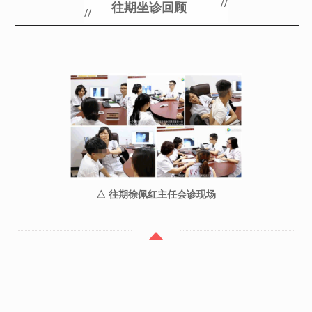
//
往期坐诊回顾
​//
△ 往期徐佩红主任会诊现场