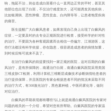
响，拖延不治，则会造成白斑看什么一直周边正常的平时，甚至其
他部位也出现了白斑，不仅治疗难度加大，还可能诱发其他疾病，
比如银屑病、恶性肿瘤、恶性贫血、白内障等等，让患者饱受疾病
的痛苦。
医生提醒广大白癜风患者，如果发现自己身上出现了白癜风的
症状，一定要及时的去专业正规医院进行检查，接受科学的针对性
的治疗。不要因为各种客观因素而去相信一些偏方、江湖游医，这
些疗法都没有科学依据，存在隐患，很容易造成患者的病情加重，
到时候后悔可就来不及了。
在治疗白癜风的前提要找到一家正规的医院，这对后期的白癜
风治疗，是有所保障的，南通治疗白斑，南通白癜风医院采用美国
三维皮肤CT检测，利用计算机三维断层成像技术诊断病情给患者的
治疗提供保障，并且医院的专家会根据患者不同的情况来采取不同
的治疗方式，有308激光治疗，黑色素种植，中医药雾化等，做到
对症治疗。
白癜风的早期表现都有哪些?以上就是南通白癜风医院的专家对
问题的相关的一个介绍，希望对您有所帮助。白癜风医院的专家温