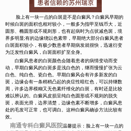
脸上有一块一点的白斑是不是白癜风？白癜风早期的
时候白斑的面积也相对较小，一般多为指甲至钱币大，近
圆形、椭圆形或不规则形，也有起病时为点状减色斑，境
界多明显;有的边缘绕以色素带，早期绝大部分白癜风患者
白斑面积较小，有极少数患者早期病发就很快，迅速衍变
为泛发性白癜风，白斑面积扩至全身。
白癜风患者的白斑颜色会随着患者的病情变动而变
动，早期白癜风的白斑多是浅白色的，继而慢慢扩张为云
白色、纯白色、瓷白色。早期白癜风会有许多新发的白
斑，边缘会有一条稍稍凸起的炎症性暗红色，可以持继数
周，许多边界模糊又无色素纤维化的白斑，有时还是比较
难以辨认的。白癜风皮损呈纯白色圆形或不规则的脱失
斑，表面光滑，边界清楚，边缘色素不断增多，白癜风患
处的毛发可正常，也可调白。这种白癜风确诊方法比较有
效。
南通专科白癜风医院
温馨提示：脸上有一块一点的