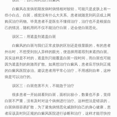
误区一：自行用药治疗白癜风
白癜风在发病初期发病时病情相对较轻，可能只是皮肤上有一
些小白点、白斑，感觉没有什么大关系。患者就随意到药店或上网
购买治疗药物。毕竟患者不是医生不懂得治疗，治疗也不是根据自
己的情况，随机用药不仅不能治疗白斑，还会使白斑恶化。
误区二：用遮盖剂遮盖白斑
白癜风的白斑与我们正常皮肤的区别还是很显眼的，有的患者
外出时，不想受到别人异样的眼光，便选择用遮瑕剂来遮挡白斑。
其实这样是不对的，遮盖剂只能覆盖白斑一段时间，而白斑也可能
因为遮盖剂的刺激而扩散。如果想治疗白癜风，患者应尽快到正规
的白癜风医院诊治。建议患者用平常心治疗，不用感到自卑，这种
病是可以治疗的。
误区三：白斑危害不大，不能急于治疗
很多患者一开始就看到白斑，面积比较小，数量也不多，觉得
白斑不严重，没有及时对这个病例进行治疗。这种想法是错误的，
白斑病很容易扩散，为了避免病情恶化威胁到自己的身心健康，患
者应该及时到正规的白癜风医院进行诊断和治疗，这样才能尽快控