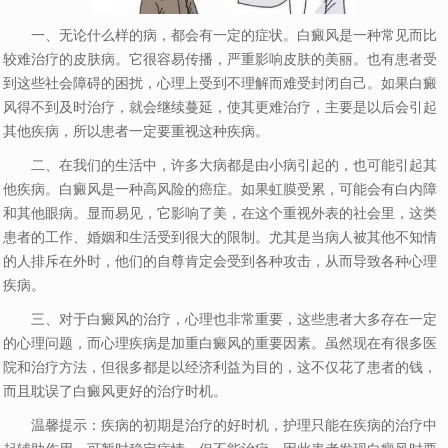
一、无论什么样的病，都会有一定的症状。白癜风是一种常见而比
较难治疗的皮肤病。它很容易传播，严重影响皮肤的美丽。也有患者受
到这些社会障碍的困扰，心理上受到不理解而难受封闭自己。如果白癜
风得不到及时治疗，就会继续蔓延，使其更难治疗，主要是以后会引起
其他疾病，所以患者一定要重视这种疾病。
二、在我们的生活中，许多大病都是由小病引起的，也可能引起其
他疾病。白癜风是一种高风险的癌症。如果虹膜受累，可能会有白内障
和其他眼病。显而易见，它影响了美，在这个重视外表的社会里，这类
患者的工作、婚姻和生活受到很大的限制。尤其是当病人被其他不知情
的人排斥在外时，他们的自尊肯定会受到各种攻击，从而导致各种心理
疾病。
三、对于白癜风的治疗，心理也非常重要，这些患者大多存在一定
的心理问题，而心理疾病是加重白癜风的重要因素。虽然现在有很多医
院和治疗方法，但很多都是以经济利益为目的，这不仅花了患者的钱，
而且耽误了白癜风更好的治疗时机。
温馨提示：疾病的初期是治疗的好时机，护理只能在疾病的治疗中