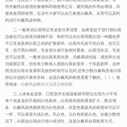
些光敏性比较强的食物和药物使用之后，紫外线的作用会增强，应
避免食用和使用，生活中大家可以自己检查白癜风，从而可以及时
的治疗白癜风这种病。
二.一般来说白斑和正常皮肤分界清楚，如果是处于进行期白斑
边缘也可以表现为模糊不清，有的可以在白斑周围出现一种颜色界
于正常皮肤和白斑之间的扩散晕环。白斑内毛发可呈白色，也可正
常，也可黑白相间，毛发变白者疗效相对要差，白斑消失后，毛发
也可以转黑。一般来说白斑表面光滑，无鳞屑或结痂，感觉和分泌
功能都正常。但也有少数病人感觉白斑处发痒，个别是剧痒，这种
情况在白斑在发展和见效的时候可以见到;还有少数白癜风患者白斑
部位分泌的汗液有异味，这是白癜风的检查需要了解的。》》》推
荐阅读：
白癜风诊断的方法是怎样的呢
三.人体各处皮肤、口腔及外生殖器黏膜等部位出现大小不等、
单个或多发的不规则白色斑块，白色斑块面积逐渐扩大，数目增
多。白癜风虽然都表现为白色斑块，但是色素脱失的程度却可以不
一样，可以表现为浅白色、乳白色、云白色和瓷白色。在极少数情
况下，白斑会出现自行缩小或消失，这是白癜风自我检查方式。