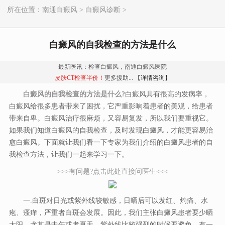
所在位置：
南通白癜风
>
白癜风诊断
>
白癜风的自我检查的方法是什么
最新医讯：检查白癜风，南通白癜风医院
皮肤CT检查半价！
更多援助...
【详情咨询】
白癜风的自我检查的方法是什么?
白癜风具有很高的发病率，
白癜风给很多患者带来了困扰，它严重影响着患者的美观，给患者
带来自卑。白癜风治疗很麻烦，又容易复发，所以我们要重视它。
如果我们知道白癜风的自我检查，及时发现白癜风，才能更容易治
愈白癜风。下面就让我们看一下专家为我们介绍的白癜风患者的自
我检查方法，让我们一起来学习一下。
>>>有问题?点击此处直接问医生<<<
一.白斑对日光或紫外线较敏感，日晒后可以发红、灼痛、水
疱、瘙痒，严重者白斑会发展。因此，我们主张白癜风患者要少晒
太阳，尤其是中午或者夏天，紫外线比较强烈的时候要避免。有一