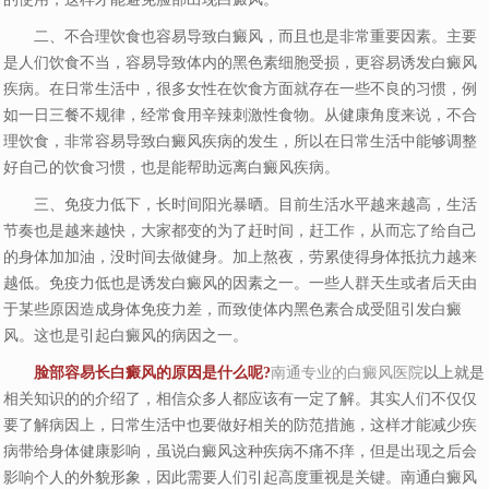
二、不合理饮食也容易导致白癜风，而且也是非常重要因素。主要
是人们饮食不当，容易导致体内的黑色素细胞受损，更容易诱发白癜风
疾病。在日常生活中，很多女性在饮食方面就存在一些不良的习惯，例
如一日三餐不规律，经常食用辛辣刺激性食物。从健康角度来说，不合
理饮食，非常容易导致白癜风疾病的发生，所以在日常生活中能够调整
好自己的饮食习惯，也是能帮助远离白癜风疾病。
三、免疫力低下，长时间阳光暴晒。目前生活水平越来越高，生活
节奏也是越来越快，大家都变的为了赶时间，赶工作，从而忘了给自己
的身体加加油，没时间去做健身。加上熬夜，劳累使得身体抵抗力越来
越低。免疫力低也是诱发白癜风的因素之一。一些人群天生或者后天由
于某些原因造成身体免疫力差，而致使体内黑色素合成受阻引发白癜
风。这也是引起白癜风的病因之一。
脸部容易长白癜风的原因是什么呢?
南通专业的白癜风医院
以上就是
相关知识的的介绍了，相信众多人都应该有一定了解。其实人们不仅仅
要了解病因上，日常生活中也要做好相关的防范措施，这样才能减少疾
病带给身体健康影响，虽说白癜风这种疾病不痛不痒，但是出现之后会
影响个人的外貌形象，因此需要人们引起高度重视是关键。南通白癜风