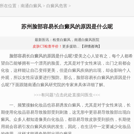
所在位置：
南通白癜风
>
白癜风危害
>
苏州脸部容易长白癜风的原因是什么呢
最新医讯：检查白癜风，南通白癜风医院
皮肤CT检查半价！
更多援助...
【详情咨询】
脸部容易长白癜风的原因是什么呢?
爱美之心人皆有之，每个人都希
望自己能够拥有一个漂亮的脸蛋。尤其是对于女性来说，出门之前都会
化妆，这样能让自己变得更美，但是白癜风疾病的出现，却会影响个人
外观，所以女性应该要进行预防。那么，脸部容易长白癜风的原因是什
么呢?下面跟随南通白癜风研究院的专家来具体详细了解。
>>>有问题?点击此处直接问医生<<<
一、频繁接触化妆品也容易诱发白癜风，尤其是对于女性来说，长
期使用化妆品容易导致脸部受到刺激，这无形中更容易导致脸部出现白
癜风。众多人都知道像美白化妆品，都容易导致皮肤受到损伤，长期使
用就会容易引发白癜风疾病的发生，因此，在生活中一定要减少化妆品
的使用，这样才能避免脸部出现白癜风。