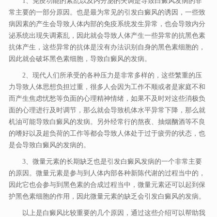
1、免疫功能的紊乱以及内分泌的失调是导致白癜风发病的非
常主要的一部分原因。也是最为常见的引发白癜风的诱因，一些致
病因素的产生会导致人体内部的免疫系统发生异常，也会导致内分
泌系统出现失调紊乱，因此就会导致人体产生一些异常的抗黑色素
抗体产生，这些异常的抗体是没有办法识别自身的黑色素细胞的，
因此就会破坏黑色素细胞，导致白癜风的发病。
2、现代人们所承受的各种压力是非常多样的，这些繁重的压
力导致人体思想负担过重，很多人会因为工作不顺或者是家庭不和
而产生焦虑忧愁等负面的心理精神情绪，如果不及时对这些消极负
面的心理进行及时调节，那么就会导致机体水平异常下降，那么就
机油可能导致白癜风的发病。另外经常行的熬夜、抽烟酗酒等不良
的嗜好以及超负荷的工作等都会导致人体处于过于疲劳的状态，也
是会导致白癜风的发病的。
3、微量元素的长期缺乏也是引发白癜风发病的一个非常主要
的原因。微量元素是参与到人体内部各种新陈代谢的过程当中的，
因此它也会参与到黑色素的合成过程当中，微量元素还可以起到保
护黑色素细胞的作用，因此微量元素的缺乏会引发白癜风的发病。
以上是白癜风比较重要的几个原因，通过这些介绍可以帮助我