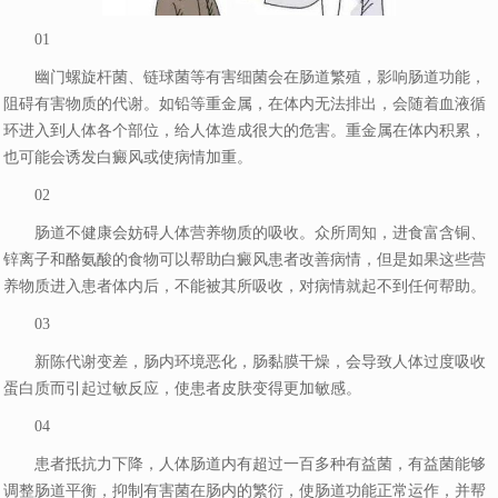
01
幽门螺旋杆菌、链球菌等有害细菌会在肠道繁殖，影响肠道功能，
阻碍有害物质的代谢。如铅等重金属，在体内无法排出，会随着血液循
环进入到人体各个部位，给人体造成很大的危害。重金属在体内积累，
也可能会诱发白癜风或使病情加重。
02
肠道不健康会妨碍人体营养物质的吸收。众所周知，进食富含铜、
锌离子和酪氨酸的食物可以帮助白癜风患者改善病情，但是如果这些营
养物质进入患者体内后，不能被其所吸收，对病情就起不到任何帮助。
03
新陈代谢变差，肠内环境恶化，肠黏膜干燥，会导致人体过度吸收
蛋白质而引起过敏反应，使患者皮肤变得更加敏感。
04
患者抵抗力下降，人体肠道内有超过一百多种有益菌，有益菌能够
调整肠道平衡，抑制有害菌在肠内的繁衍，使肠道功能正常运作，并帮