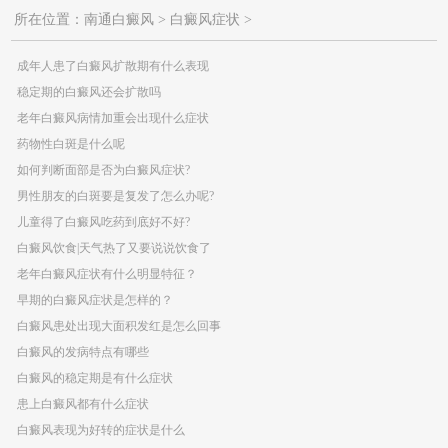
所在位置：
南通白癜风
>
白癜风症状
>
成年人患了白癜风扩散期有什么表现
稳定期的白癜风还会扩散吗
老年白癜风病情加重会出现什么症状
药物性白斑是什么呢
如何判断面部是否为白癜风症状?
男性朋友的白斑要是复发了怎么办呢?
儿童得了白癜风吃药到底好不好?
白癜风饮食|天气热了又要说说饮食了
老年白癜风症状有什么明显特征？
早期的白癜风症状是怎样的？
白癜风患处出现大面积发红是怎么回事
白癜风的发病特点有哪些
白癜风的稳定期是有什么症状
患上白癜风都有什么症状
白癜风表现为好转的症状是什么